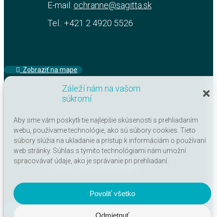
E-mail:
ochranne@sagitta.sk
Tel.: +421 2 4920 5526
‏‏‎ ‎‏‏‎ ‎Zobraziť na mape
Záleží nám na vašom
súkromí
Aby sme vám poskytli tie najlepšie skúsenosti s prehliadaním
IČO: 17313520
webu, používame technológie, ako sú súbory cookies. Tieto
súbory slúžia na ukladanie a prístup k informáciám o používaní
DIČ: 2020295057
web stránky. Súhlas s týmito technológiami nám umožní
spracovávať údaje, ako je správanie pri prehliadaní.
IČ DPH: SK2020295057
Povoliť všetko
‏‏‎ ‎‏‏‎ ‎Kontaktný formulár
Odmietnuť