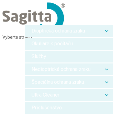
Dioptrická ochrana zraku
Vyberte stranu
Okuliare k počítaču
Služby
Nedioptrická ochrana zraku
Špeciálna ochrana zraku
Ultra Cleaner
Príslušenstvo