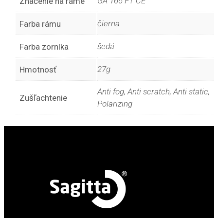
GA 166 FT CE
Značenie na ráme
čierna
Farba rámu
šedá
Farba zorníka
27g
Hmotnosť
Anti fog, Anti scratch, Anti static,
Zušľachtenie
Polarizing