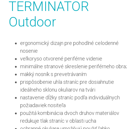
TERMINATOR
Outdoor
ergonomický dizajn pre pohodlné celodenné
nosenie
veľkoryso otvorené periférne videnie
minimálne stranové skreslenie periférneho obraz
mäkký nosník s prevetrávaním
prispôsobenie uhla straníc pre dosiahnutie
ideálneho sklonu okuliarov na tvári
nastavenie dĺžky straníc podľa individuálnych
požiadaviek nositeľa
použitá kombinácia dvoch druhov materiálov
redukuje tlak straníc v oblasti ucha
ochranné okuliare umožňujú použiť ľahko