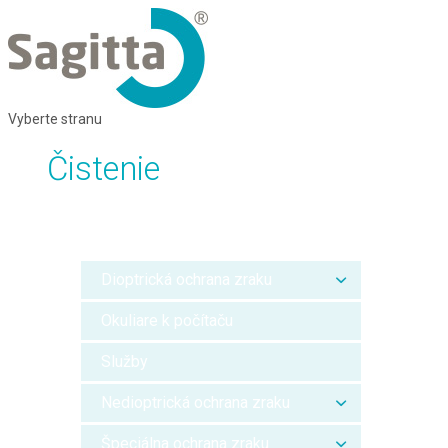
Vyberte stranu
Čistenie
Dioptrická ochrana zraku
Okuliare k počítaču
Služby
Nedioptrická ochrana zraku
Špeciálna ochrana zraku