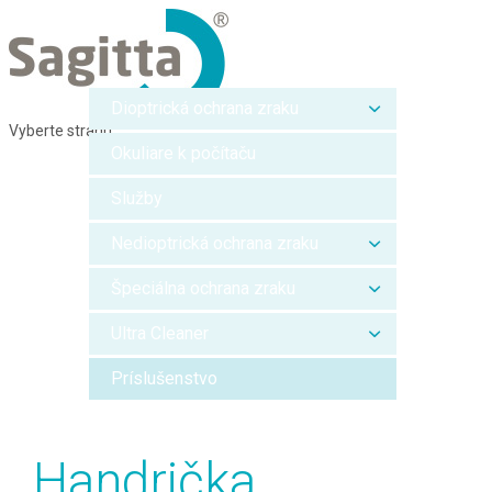
Dioptrická ochrana zraku
Vyberte stranu
Okuliare k počítaču
Služby
Nedioptrická ochrana zraku
Špeciálna ochrana zraku
Ultra Cleaner
Príslušenstvo
Handrička