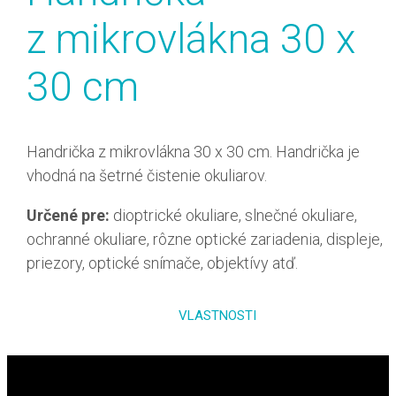
z mikrovlákna 30 x
30 cm
Handrička z mikrovlákna 30 x 30 cm. Handrička je
vhodná na šetrné čistenie okuliarov.
Určené pre:
dioptrické okuliare, slnečné okuliare,
ochranné okuliare, rôzne optické zariadenia, displeje,
priezory, optické snímače, objektívy atď.
VLASTNOSTI