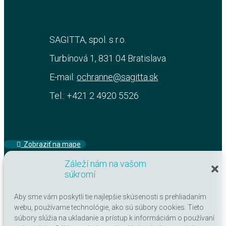
SAGITTA, spol. s r.o.
Turbínová 1, 831 04 Bratislava
E-mail:
ochranne@sagitta.sk
Tel.: +421 2 4920 5526
‏‏‎ ‎‏‏‎ ‎Zobraziť na mape
Záleží nám na vašom
súkromí
Aby sme vám poskytli tie najlepšie skúsenosti s prehliadaním
IČO: 17313520
webu, používame technológie, ako sú súbory cookies. Tieto
súbory slúžia na ukladanie a prístup k informáciám o používaní