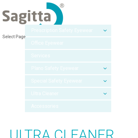
Prescription Safety Eyewear
Select Page
Office Eyewear
Services
Plano Safety Eyewear
Special Safety Eyewear
Ultra Cleaner
Accessories
ULTRA CLEANER